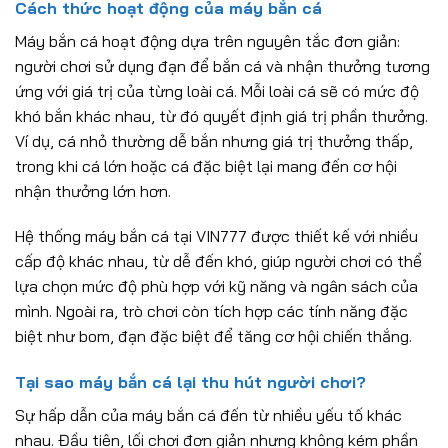
Cách thức hoạt động của máy bắn cá
Máy bắn cá hoạt động dựa trên nguyên tắc đơn giản:
người chơi sử dụng đạn để bắn cá và nhận thưởng tương
ứng với giá trị của từng loài cá. Mỗi loài cá sẽ có mức độ
khó bắn khác nhau, từ đó quyết định giá trị phần thưởng.
Ví dụ, cá nhỏ thường dễ bắn nhưng giá trị thưởng thấp,
trong khi cá lớn hoặc cá đặc biệt lại mang đến cơ hội
nhận thưởng lớn hơn.
Hệ thống máy bắn cá tại VIN777 được thiết kế với nhiều
cấp độ khác nhau, từ dễ đến khó, giúp người chơi có thể
lựa chọn mức độ phù hợp với kỹ năng và ngân sách của
mình. Ngoài ra, trò chơi còn tích hợp các tính năng đặc
biệt như bom, đạn đặc biệt để tăng cơ hội chiến thắng.
Tại sao máy bắn cá lại thu hút người chơi?
Sự hấp dẫn của máy bắn cá đến từ nhiều yếu tố khác
nhau. Đầu tiên, lối chơi đơn giản nhưng không kém phần