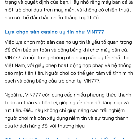
trạng và quyết định của bạn. Hãy nhớ rằng máy bắn cá là
một trò chơi dựa trên may mắn, và không có chiến thuật
nào có thể đảm bảo chiến thắng tuyệt đối.
Lựa chọn sàn casino uy tín như VIN777
Việc lựa chọn một sàn casino uy tín là yếu tố quan trọng
để đảm bảo an toàn và công bằng khi chơi máy bắn cá.
VIN777 là một trong những nhà cung cấp uy tín nhất tại
Việt Nam, với giấy phép hoạt động hợp pháp và hệ thống
bảo mật tiên tiến. Người chơi có thể yên tâm về tính minh
bạch và công bằng của trò chơi tại VIN777.
Ngoài ra, VIN777 còn cung cấp nhiều phương thức thanh
toán an toàn và tiện lợi, giúp người chơi dễ dàng nạp và
rút tiền. Điều này không chỉ giúp nâng cao trải nghiệm
người chơi mà còn xây dựng niềm tin và sự trung thành
của khách hàng đối với thương hiệu.