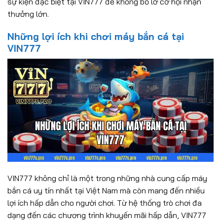
sự kiện đặc biệt tại VIN777 để không bỏ lỡ cơ hội nhận
thưởng lớn.
Những lợi ích khi chơi máy bắn cá tại
VIN777
VIN777 không chỉ là một trong những nhà cung cấp máy
bắn cá uy tín nhất tại Việt Nam mà còn mang đến nhiều
lợi ích hấp dẫn cho người chơi. Từ hệ thống trò chơi đa
dạng đến các chương trình khuyến mãi hấp dẫn, VIN777