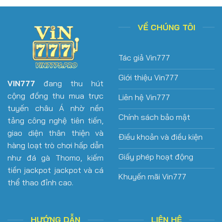
VỀ CHÚNG TÔI
Tác giả Vin777
Giới thiệu Vin777
VIN777
đang thu hút
cộng đồng thu mua trực
Liên hệ Vin777
tuyến châu Á nhờ nền
Chính sách bảo mật
tảng công nghệ tiên tiến,
giao diện thân thiện và
Điều khoản và điều kiện
hàng loạt trò chơi hấp dẫn
Giấy phép hoạt động
như đá gà Thomo, kiếm
tiền jackpot jackpot và cá
Khuyến mãi Vin777
thể thao đỉnh cao.
HƯỚNG DẪN
LIÊN HỆ