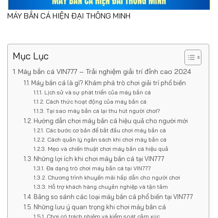
MÁY BẮN CÁ HIỆN ĐẠI THÔNG MINH
Mục Lục
Máy bắn cá VIN777 – Trải nghiệm giải trí đỉnh cao 2024
Máy bắn cá là gì? Khám phá trò chơi giải trí phổ biến
Lịch sử và sự phát triển của máy bắn cá
Cách thức hoạt động của máy bắn cá
Tại sao máy bắn cá lại thu hút người chơi?
Hướng dẫn chơi máy bắn cá hiệu quả cho người mới
Các bước cơ bản để bắt đầu chơi máy bắn cá
Cách quản lý ngân sách khi chơi máy bắn cá
Mẹo và chiến thuật chơi máy bắn cá hiệu quả
Những lợi ích khi chơi máy bắn cá tại VIN777
Đa dạng trò chơi máy bắn cá tại VIN777
Chương trình khuyến mãi hấp dẫn cho người chơi
Hỗ trợ khách hàng chuyên nghiệp và tận tâm
Bảng so sánh các loại máy bắn cá phổ biến tại VIN777
Những lưu ý quan trọng khi chơi máy bắn cá
Chơi có trách nhiệm và kiểm soát cảm xúc