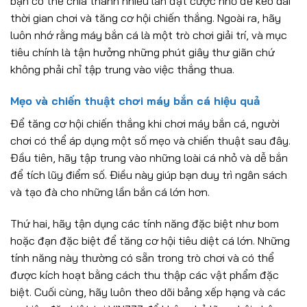
bạn có thể chia thành nhiều lần đặt cược nhỏ để kéo dài
thời gian chơi và tăng cơ hội chiến thắng. Ngoài ra, hãy
luôn nhớ rằng máy bắn cá là một trò chơi giải trí, và mục
tiêu chính là tận hưởng những phút giây thư giãn chứ
không phải chỉ tập trung vào việc thắng thua.
Mẹo và chiến thuật chơi máy bắn cá hiệu quả
Để tăng cơ hội chiến thắng khi chơi máy bắn cá, người
chơi có thể áp dụng một số mẹo và chiến thuật sau đây.
Đầu tiên, hãy tập trung vào những loài cá nhỏ và dễ bắn
để tích lũy điểm số. Điều này giúp bạn duy trì ngân sách
và tạo đà cho những lần bắn cá lớn hơn.
Thứ hai, hãy tận dụng các tính năng đặc biệt như bom
hoặc đạn đặc biệt để tăng cơ hội tiêu diệt cá lớn. Những
tính năng này thường có sẵn trong trò chơi và có thể
được kích hoạt bằng cách thu thập các vật phẩm đặc
biệt. Cuối cùng, hãy luôn theo dõi bảng xếp hạng và các