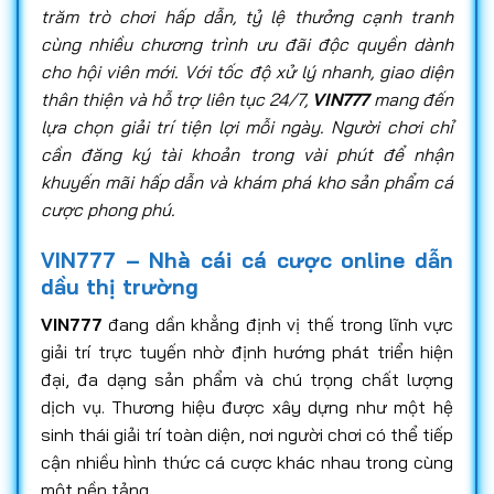
trăm trò chơi hấp dẫn, tỷ lệ thưởng cạnh tranh
cùng nhiều chương trình ưu đãi độc quyền dành
cho hội viên mới. Với tốc độ xử lý nhanh, giao diện
thân thiện và hỗ trợ liên tục 24/7,
VIN777
mang đến
lựa chọn giải trí tiện lợi mỗi ngày. Người chơi chỉ
cần đăng ký tài khoản trong vài phút để nhận
khuyến mãi hấp dẫn và khám phá kho sản phẩm cá
cược phong phú.
VIN777 – Nhà cái cá cược online dẫn
dầu thị trường
VIN777
đang dần khẳng định vị thế trong lĩnh vực
giải trí trực tuyến nhờ định hướng phát triển hiện
đại, đa dạng sản phẩm và chú trọng chất lượng
dịch vụ. Thương hiệu được xây dựng như một hệ
sinh thái giải trí toàn diện, nơi người chơi có thể tiếp
cận nhiều hình thức cá cược khác nhau trong cùng
một nền tảng.