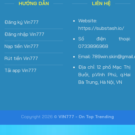
HƯỚNG DẪN
LIÊN HỆ
Sự uy tín của
VIN777
không chỉ đến từ chất lượng
dịch vụ mà còn được củng cố thông qua việc tuân
thủ các tiêu chuẩn quản lý trong ngành cá cược
Website:
Đăng ký Vin777
trực tuyến.
VIN777
hướng đến việc xây dựng môi
https://substash.io/
trường hoạt động minh bạch, đảm bảo quyền lợi
Đăng nhập Vin777
Số điện thoại:
cho người tham gia thông qua các quy trình kiểm
0
733896968
Nạp tiền Vin777
soát chặt chẽ. Một số giấy phép quản lý quốc tế
thường được nhắc đến trong lĩnh vực cá cược trực
Email:
789win.skin@gmail
Rút tiền Vin777
tuyến bao gồm:
Địa chỉ:
12 phố Mạc Thị
Tải app Vin777
Bưởi, p.Vĩnh Phú, q.Hai
PAGCOR
(Philippine Amusement and Gaming
Bà Trưng, Hà Nội, VN
Corporation) – Philippines
MGA (Malta Gaming Authority) – Malta
UKGC (UK Gambling Commission) – Vương quốc
Anh
Copyright 2026 ©
VIN777 - On Top Trending
Các tổ chức này đều có quy trình đánh giá nghiêm
ngặt về hệ thống vận hành, khả năng bảo mật,