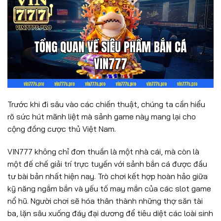
Trước khi đi sâu vào các chiến thuật, chúng ta cần hiểu
rõ sức hút mãnh liệt mà sảnh game này mang lại cho
cộng đồng cược thủ Việt Nam.
VIN777 không chỉ đơn thuần là một nhà cái, mà còn là
một đế chế giải trí trực tuyến với sảnh bắn cá được đầu
tư bài bản nhất hiện nay. Trò chơi kết hợp hoàn hảo giữa
kỹ năng ngắm bắn và yếu tố may mắn của các slot game
nổ hũ. Người chơi sẽ hóa thân thành những thợ săn tài
ba, lặn sâu xuống đáy đại dương để tiêu diệt các loài sinh