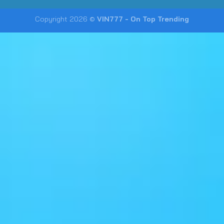
Copyright 2026 ©
VIN777 - On Top Trending