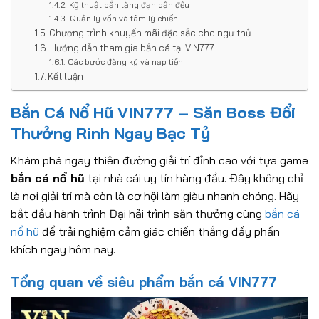
Kỹ thuật bắn tăng đạn dần đều
Quản lý vốn và tâm lý chiến
Chương trình khuyến mãi đặc sắc cho ngư thủ
Hướng dẫn tham gia bắn cá tại VIN777
Các bước đăng ký và nạp tiền
Kết luận
Bắn Cá Nổ Hũ VIN777 – Săn Boss Đổi
Thưởng Rinh Ngay Bạc Tỷ
Khám phá ngay thiên đường giải trí đỉnh cao với tựa game
bắn cá nổ hũ
tại nhà cái uy tín hàng đầu. Đây không chỉ
là nơi giải trí mà còn là cơ hội làm giàu nhanh chóng. Hãy
bắt đầu hành trình Đại hải trình săn thưởng cùng
bắn cá
nổ hũ
để trải nghiệm cảm giác chiến thắng đầy phấn
khích ngay hôm nay.
Tổng quan về siêu phẩm bắn cá VIN777