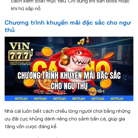
cách kiểm soát mục tiêu. Chỉ dùng khi săn Boss hoặc
khi hũ sắp nổ.
Chương trình khuyến mãi đặc sắc cho ngư
thủ
Nhà cái luôn biết cách chiều lòng người chơi bằng những
ưu đãi cực khủng dành riêng cho sảnh bắn cá, giúp gia
tăng vốn cược đáng kể.