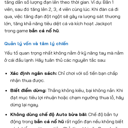
tăng dần số lượng đạn lên theo thời gian. Ví dụ: Bắn 1
viên, sau đó tăng lên 2, 3, 4 viên cùng lúc. Khi đàn cá đi
qua, việc tăng đạn đột ngột sẽ gây ra lượng sát thương
lớn, tăng khả năng tiêu diệt cá và kích hoạt Jackpot
trong game
bắn cá nổ hũ
.
Quản lý vốn và tâm lý chiến
Yếu tố quan trọng nhất không nằm ở kỹ năng tay mà nằm
ở cái đầu lạnh. Hãy tuân thủ các nguyên tắc sau:
Xác định ngân sách:
Chỉ chơi với số tiền bạn chấp
nhận thua được.
Biết điểm dừng:
Thắng không kiêu, bại không nản. Khi
đạt mục tiêu lợi nhuận hoặc chạm ngưỡng thua lỗ, hãy
dừng lại ngay.
Không dùng chế độ Auto bừa bãi:
Chế độ bắn tự
động trong
bắn cá nổ hũ
rất ngốn đạn nếu không biết