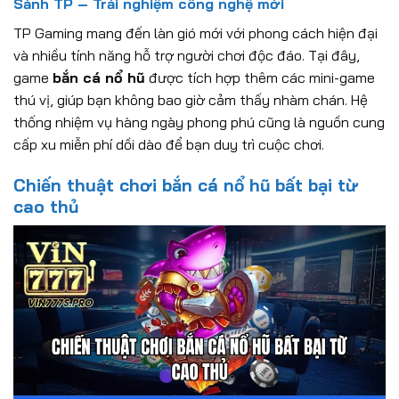
Sảnh TP – Trải nghiệm công nghệ mới
TP Gaming mang đến làn gió mới với phong cách hiện đại
và nhiều tính năng hỗ trợ người chơi độc đáo. Tại đây,
game
bắn cá nổ hũ
được tích hợp thêm các mini-game
thú vị, giúp bạn không bao giờ cảm thấy nhàm chán. Hệ
thống nhiệm vụ hàng ngày phong phú cũng là nguồn cung
cấp xu miễn phí dồi dào để bạn duy trì cuộc chơi.
Chiến thuật chơi bắn cá nổ hũ bất bại từ
cao thủ