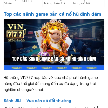
5000+
Nhân
Nàng Tiên Cá
hình, nổ hũ
Top các sảnh game bắn cá nổ hũ đình đám
Hệ thống VIN777 hợp tác với các nhà phát hành game
hàng đầu thế giới để mang đến sự đa dạng trong trải
nghiệm cho người chơi.
Sảnh JILI – Vua săn cá đổi thưởng