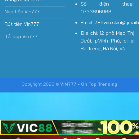
Số điện thoại:
0
733896968
Nạp tiền Vin777
Email:
789win.skin@gmail
Rút tiền Vin777
Địa chỉ:
12 phố Mạc Thị
Tải app Vin777
Bưởi, p.Vĩnh Phú, q.Hai
Bà Trưng, Hà Nội, VN
Copyright 2026 ©
VIN777 - On Top Trending