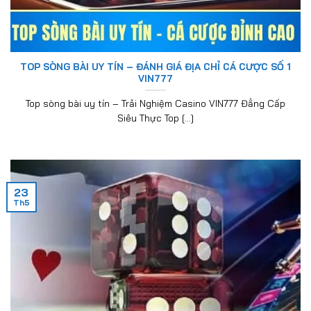
TOP SÒNG BÀI UY TÍN
TOP SÒNG BÀI UY TÍN – ĐÁNH GIÁ ĐỊA CHỈ CÁ CƯỢC SỐ 1
VIN777
Top sòng bài uy tín – Trải Nghiệm Casino VIN777 Đẳng Cấp
Siêu Thực Top [...]
23
Th5