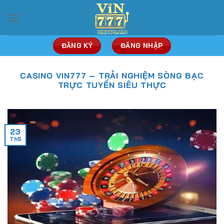
Bỏ
qua
nội
dung
ĐĂNG KÝ
ĐĂNG NHẬP
CASINO VIN777 – TRẢI NGHIỆM SÒNG BẠC
TRỰC TUYẾN SIÊU THỰC
23
Th5