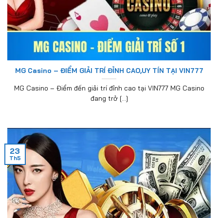
MG Casino – ĐIỂM GIẢI TRÍ UY TÍN TẠI VIN777
MG Casino – ĐIỂM GIẢI TRÍ ĐỈNH CAO,UY TÍN TẠI VIN777
MG Casino – Điểm đến giải trí đỉnh cao tại VIN777 MG Casino
đang trở [...]
23
Th5