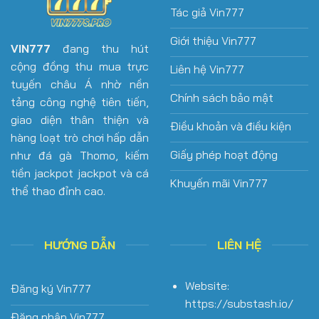
Tác giả Vin777
Giới thiệu Vin777
VIN777
đang thu hút
cộng đồng thu mua trực
Liên hệ Vin777
tuyến châu Á nhờ nền
Chính sách bảo mật
tảng công nghệ tiên tiến,
giao diện thân thiện và
Điều khoản và điều kiện
hàng loạt trò chơi hấp dẫn
Giấy phép hoạt động
như đá gà Thomo, kiếm
tiền jackpot jackpot và cá
Khuyến mãi Vin777
thể thao đỉnh cao.
HƯỚNG DẪN
LIÊN HỆ
Website:
Đăng ký Vin777
https://substash.io/
Đăng nhập Vin777