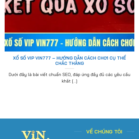
Xổ số VIP
XỔ SỐ VIP VIN777 – HƯỚNG DẪN CÁCH CHƠI CỤ THỂ
CHẮC THẮNG
Dưới đây là bài viết chuẩn SEO, đáp ứng đầy đủ các yêu cầu
khắt [...]
VỀ CHÚNG TÔI