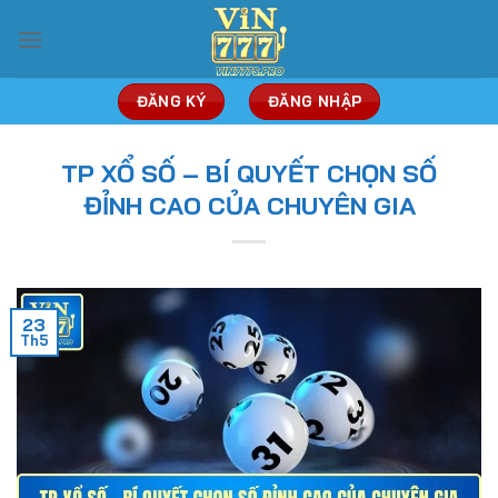
Bỏ
qua
nội
dung
ĐĂNG KÝ
ĐĂNG NHẬP
TP XỔ SỐ – BÍ QUYẾT CHỌN SỐ
ĐỈNH CAO CỦA CHUYÊN GIA
23
Th5