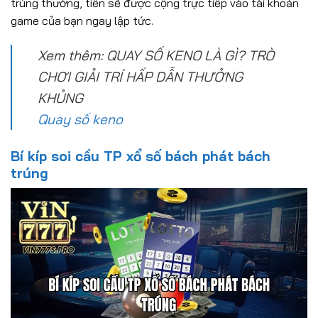
trúng thưởng, tiền sẽ được cộng trực tiếp vào tài khoản
game của bạn ngay lập tức.
Xem thêm: QUAY SỐ KENO LÀ GÌ? TRÒ
CHƠI GIẢI TRÍ HẤP DẪN THƯỞNG
KHỦNG
Quay số keno
Bí kíp soi cầu TP xổ số bách phát bách
trúng