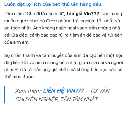
Luôn đặt lợi ích của bet thủ lên hàng đầu
Tâm niệm “Cho đi là còn mãi”,
tác giả Vin777
luôn mong
muốn người chơi có được những trải nghiệm tốt nhất và
an toàn nhất. Anh không ngần ngại vạch trần những nhà
cái lừa đảo, cảnh báo các rủi ro tiềm ẩn để bảo vệ túi tiền
của anh em.
Sự chân thành và tâm huyết của anh đã tạo nên một sợi
dây liên kết vô hình nhưng bền chặt giữa nhà cái và người
chơi. Đó là tài sản quý giá nhất mà không tiền bạc nào có
thể mua được.
Xem thêm:
LIÊN HỆ VIN777
– TƯ VẤN
CHUYÊN NGHIỆP, TẬN TÂM NHẤT