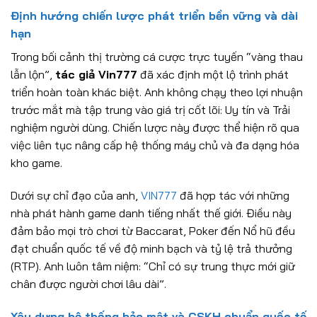
Định hướng chiến lược phát triển bền vững và dài
hạn
Trong bối cảnh thị trường cá cược trực tuyến “vàng thau
lẫn lộn”,
tác giả Vin777
đã xác định một lộ trình phát
triển hoàn toàn khác biệt. Anh không chạy theo lợi nhuận
trước mắt mà tập trung vào giá trị cốt lõi: Uy tín và Trải
nghiệm người dùng. Chiến lược này được thể hiện rõ qua
việc liên tục nâng cấp hệ thống máy chủ và đa dạng hóa
kho game.
Dưới sự chỉ đạo của anh,
VIN777
đã hợp tác với những
nhà phát hành game danh tiếng nhất thế giới. Điều này
đảm bảo mọi trò chơi từ Baccarat, Poker đến Nổ hũ đều
đạt chuẩn quốc tế về độ minh bạch và tỷ lệ trả thưởng
(RTP). Anh luôn tâm niệm: “Chỉ có sự trung thực mới giữ
chân được người chơi lâu dài”.
Xây dựng hệ thống bảo mật và CSKH chuẩn quốc tế