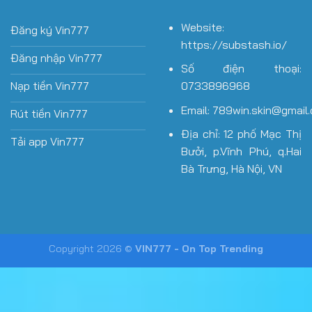
Website:
Đăng ký Vin777
https://substash.io/
Đăng nhập Vin777
Số điện thoại:
0
733896968
Nạp tiền Vin777
Email:
789win.skin@gmail
Rút tiền Vin777
Địa chỉ:
12 phố Mạc Thị
Tải app Vin777
Bưởi, p.Vĩnh Phú, q.Hai
Bà Trưng, Hà Nội, VN
Copyright 2026 ©
VIN777 - On Top Trending