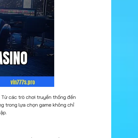
 Từ các trò chơi truyền thống đến
ng trong lựa chọn game không chỉ
ập.