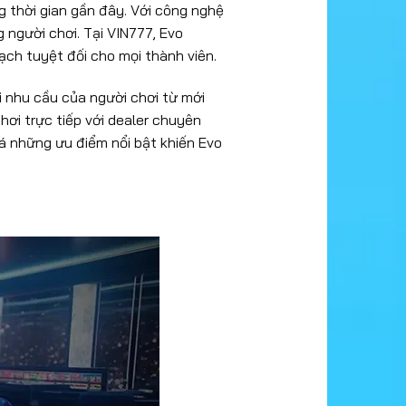
g thời gian gần đây. Với công nghệ
 người chơi. Tại VIN777, Evo
ch tuyệt đối cho mọi thành viên.
i nhu cầu của người chơi từ mới
ơi trực tiếp với dealer chuyên
á những ưu điểm nổi bật khiến Evo