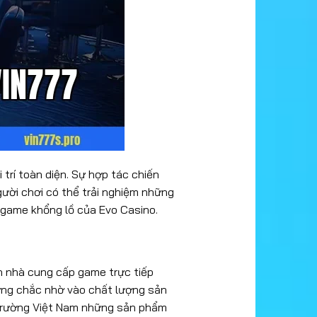
trí toàn diện. Sự hợp tác chiến
ười chơi có thể trải nghiệm những
 game khổng lồ của Evo Casino.
 nhà cung cấp game trực tiếp
vững chắc nhờ vào chất lượng sản
 trường Việt Nam những sản phẩm