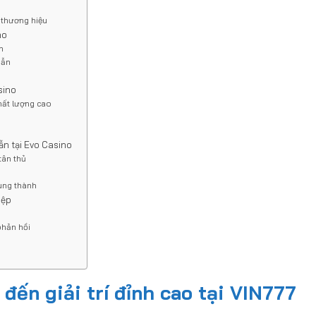
 thương hiệu
no
n
dẫn
sino
hất lượng cao
n tại Evo Casino
ân thủ
rung thành
iệp
phản hồi
đến giải trí đỉnh cao tại VIN777