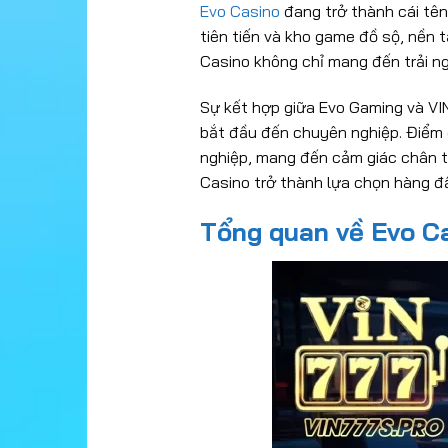
Evo Casino
đang trở thành cái tên
tiên tiến và kho game đồ sộ, nền 
Casino không chỉ mang đến trải n
Sự kết hợp giữa Evo Gaming và VIN
bắt đầu đến chuyên nghiệp. Điểm đ
nghiệp, mang đến cảm giác chân t
Casino trở thành lựa chọn hàng đ
Tổng quan về Evo Ca