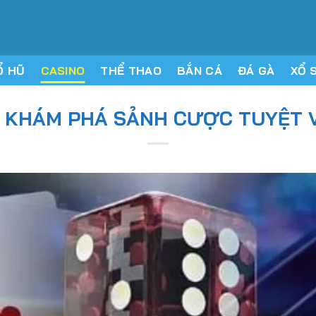
Ổ HŨ
CASINO
THỂ THAO
BẮN CÁ
ĐÁ GÀ
XỔ 
 KHÁM PHÁ SẢNH CƯỢC TUYỆT V