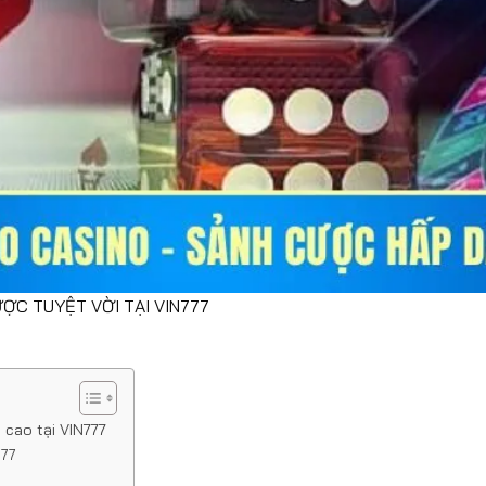
ỢC TUYỆT VỜI TẠI VIN777
h cao tại VIN777
777
n