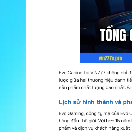
Evo Casino tại VIN777 không chỉ đ
lược giữa hai thương hiệu danh ti
sản phẩm chất lượng cao nhất. Điể
Lịch sử hình thành và phá
Evo Gaming, công ty mẹ của Evo C
hàng đầu thế giới. Với hơn 15 nă
phẩm và dịch vụ khách hàng xuất 