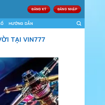
ĐĂNG KÝ
ĐĂNG NHẬP
SỐ
HƯỚNG DẪN
ỜI TẠI VIN777