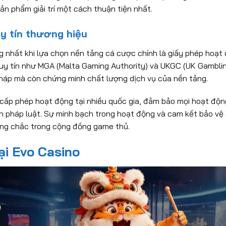
ản phẩm giải trí một cách thuận tiện nhất.
y tín thương hiệu
 nhất khi lựa chọn nền tảng cá cược chính là giấy phép hoạt
 uy tín như MGA (Malta Gaming Authority) và UKGC (UK Gambli
háp mà còn chứng minh chất lượng dịch vụ của nền tảng.
cấp phép hoạt động tại nhiều quốc gia, đảm bảo mọi hoạt độn
 pháp luật. Sự minh bạch trong hoạt động và cam kết bảo vệ q
ững chắc trong cộng đồng game thủ.
ại Evo Casino